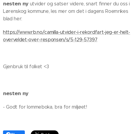
𝗻𝗲𝘀𝘁𝗲𝗻 𝗻𝘆 utvider og satser videre, snart finner du oss i
Lørenskog kommune, les mer om det i dagens Roemrikes
blad her:
https://www.rb.no/camilla-utvider-i-rekordfart-jeg-er-helt-
overveldet-over-responsen/s/5-129-57397
Gjenbruk til folket <3
𝗻𝗲𝘀𝘁𝗲𝗻 𝗻𝘆
- Godt for lommeboka, bra for miljøet!