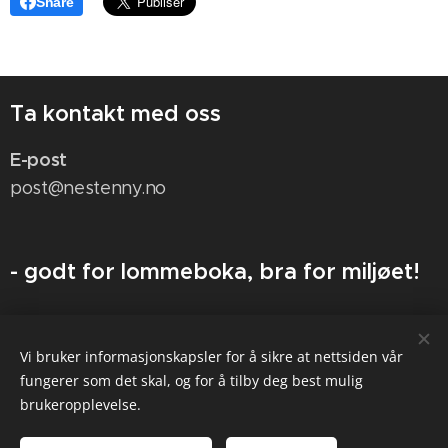
Share
Ta kontakt med oss
E-post
post@nestenny.no
- godt for lommeboka, bra for miljøet!
nesten ny
Vi bruker informasjonskapsler for å sikre at nettsiden vår
- Sammen gjør vi det enklere å velge en mer bærekraftig livsstil!
fungerer som det skal, og for å tilby deg best mulig
brukeropplevelse.
Informasjonskapsler
Språk