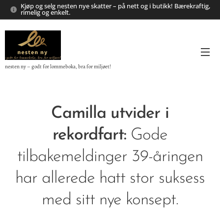
Kjøp og selg nesten nye skatter – på nett og i butikk! Bærekraftig,
rimelig og enkelt.
nesten ny – godt for lommeboka, bra for miljøet!
Camilla utvider i
rekordfart:
Gode
tilbakemeldinger 39-åringen
har allerede hatt stor suksess
med sitt nye konsept.