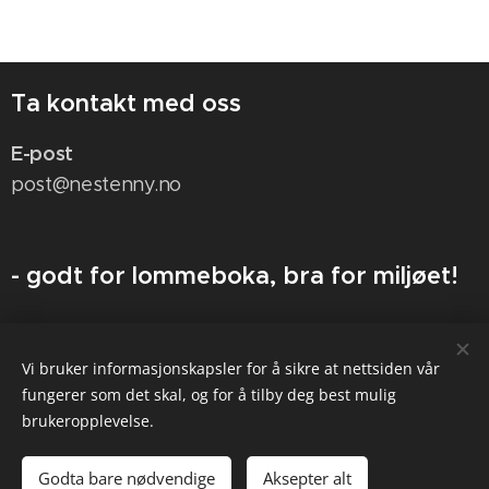
Ta kontakt med oss
E-post
post@nestenny.no
- godt for lommeboka, bra for miljøet!
nesten ny
Vi bruker informasjonskapsler for å sikre at nettsiden vår
- Sammen gjør vi det enklere å velge en mer bærekraftig livsstil!
fungerer som det skal, og for å tilby deg best mulig
brukeropplevelse.
Informasjonskapsler
Språk
Godta bare nødvendige
Aksepter alt