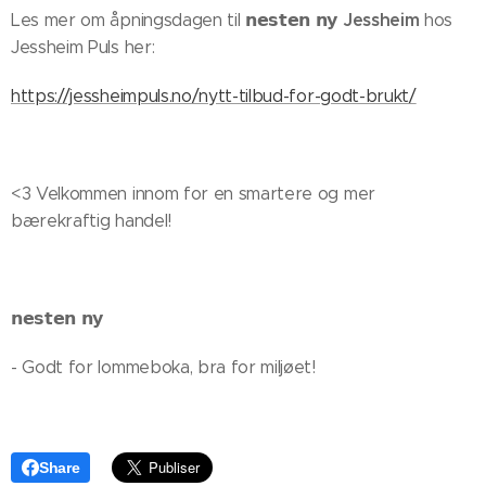
Jessheim
Les mer om åpningsdagen til 𝗻𝗲𝘀𝘁𝗲𝗻 𝗻𝘆
hos
Jessheim Puls her:
https://jessheimpuls.no/nytt-tilbud-for-godt-brukt/
<3 Velkommen innom for en smartere og mer
bærekraftig handel!
𝗻𝗲𝘀𝘁𝗲𝗻 𝗻𝘆
- Godt for lommeboka, bra for miljøet!
Share