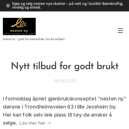
Kjøp og selg nesten nye skatter – på nett og i butikk! Bærekraftig,
rimelig og enkelt.
nesten ny – godt for lommeboka, bra for miljøet!
Nytt tilbud for godt brukt
06.03.2023
I formiddag åpnet gjenbrukskonseptet "nesten ny"
dørene i Trondheimsveien 63 i lille Jessheim by.
Her kan folk selv leie plass til tøy de ønsker å
selge.
Les mer her ->